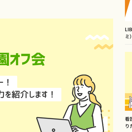
L
ミ
看
り