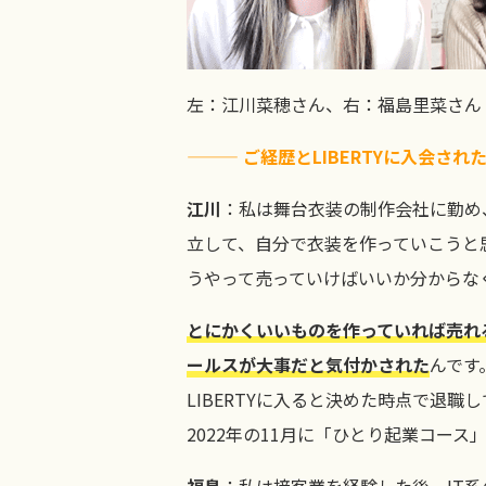
左：江川菜穂さん、右：福島里菜さん
——— ご経歴とLIBERTYに入会さ
江川
：私は舞台衣装の制作会社に勤め
立して、自分で衣装を作っていこうと
うやって売っていけばいいか分からな
とにかくいいものを作っていれば売れる
ールスが大事だと気付かされた
んです
LIBERTYに入ると決めた時点で退
2022年の11月に「ひとり起業コー
福島
：私は接客業を経験した後、IT