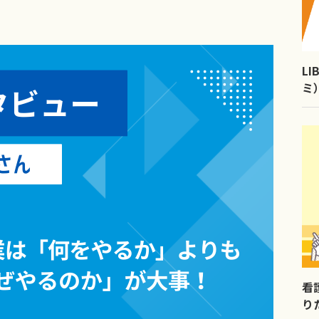
L
ミ
看
り