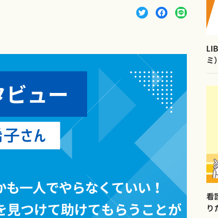
L
ミ
看
り