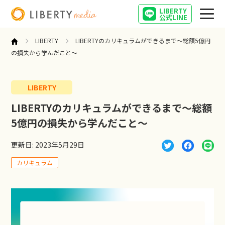
LIBERTY
公式LINE
LIBERTY
LIBERTYのカリキュラムができるまで～総額5億円
の損失から学んだこと～
LIBERTY
営業
LIBERTYのカリキュラムができるまで～総額
5億円の損失から学んだこと～
起業
更新日: 2023年5月29日
インタビュー
カリキュラム
キャリア
営業女子の気になること