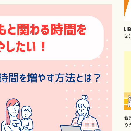
L
ミ
看
り