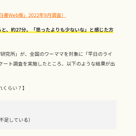
白書W
eb
版」
2022
年9月調査）
ると、約27分。「思ったよりも少ないな」と感じた方
W研究所」が、全国のワーママを対象に「平日のライ
ケート調査を実施したところ、以下のような結果が出
どれくらい？】
と不足している）