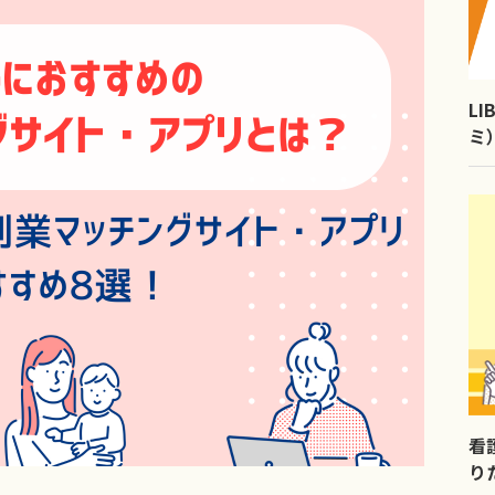
L
ミ
看
り