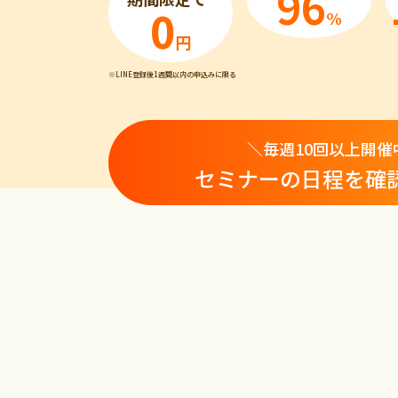
96
0
%
円
※LINE登録後
1週間以内の申込みに限る
＼毎週10回以上開催
セミナーの日程を確