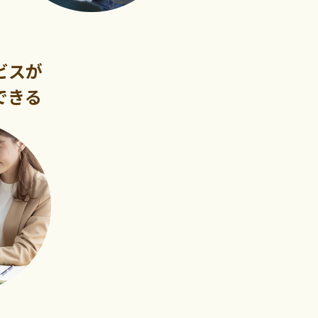
ビスが
できる