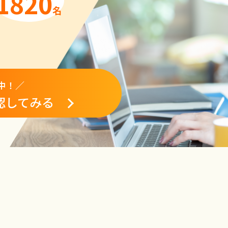
1820
名
中！／
認してみる