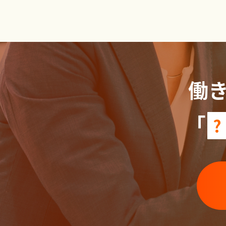
働
「
?