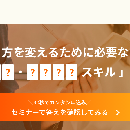
き方を変えるために
必要な
・
スキル 」
?
?
?
?
?
＼30秒でカンタン申込み／
セミナーで答えを確認してみる