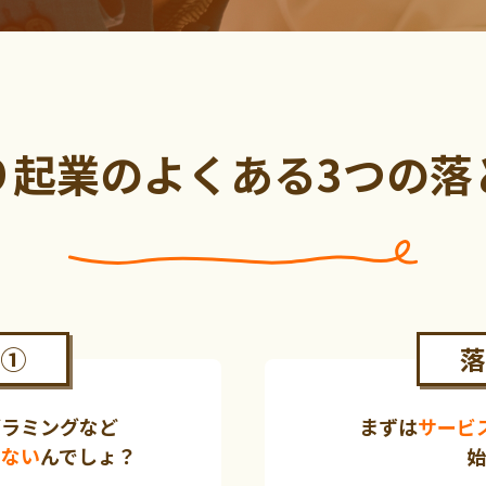
り起業の
よくある3つの落
①
落
グラミングなど
まずは
サービ
きない
んでしょ？
始