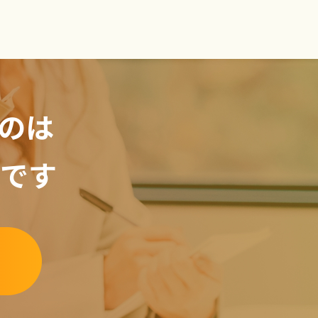
のは
です